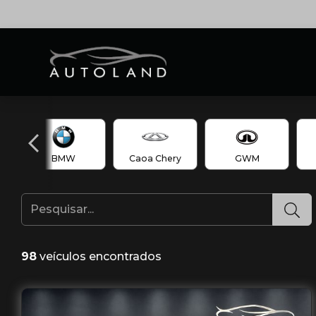
BMW
Caoa Chery
GWM
98
veículos encontrados