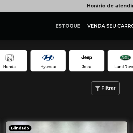
Horário de atend
ESTOQUE
VENDA SEU CARR
Honda
Hyundai
Jeep
Land Rov
Filtrar
Blindado