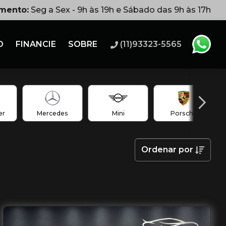
imento:
Seg a Sex - 9h às 19h e Sábado das 9h às 17h
O
FINANCIE
SOBRE
(11)93323-5565
er
Mercedes
Mini
Porsche
Ordenar
por