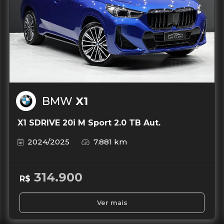
BMW
X1
X1 SDRIVE 20i M Sport 2.0 TB Aut.
2024/2025
7.881 km
314.900
R$
Ver mais