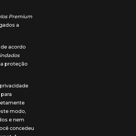
ulos Premium
igados a
á de acordo
lindados
 a proteção
privacidade
 para
pletamente
Deste modo,
ados e nem
você concedeu