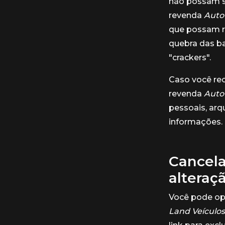
não possam se
revenda
Auto
que possam r
quebra das ba
"crackers".
Caso você re
revenda
Auto
pessoais, arqu
informações.
Cancela
alteraç
Você pode opt
Land Veículo