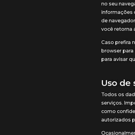
no seu navega
informações c
de navegador,
você retorna 
Caso prefira 
browser para 
para avisar q
Uso de 
Todos os dad
serviços. Imp
como confiden
autorizados p
Ocasionalment