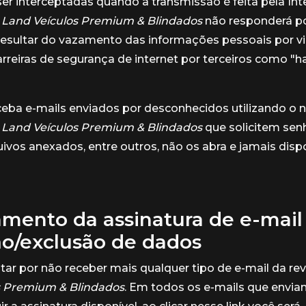
r interceptadas quando a transmissão é feita pela Inte
 Land Veículos Premium & Blindados
não responderá po
esultar do vazamento das informações pessoais por v
rreiras de segurança de internet por terceiros como "h
ceba e-mails enviados por desconhecidos utilizando o
 Land Veículos Premium & Blindados
que solicitem sen
ivos anexados, entre outros, não os abra e jamais dispon
mento da assinatura de e-mail
ão/exclusão de dados
ar por não receber mais qualquer tipo de e-mail da r
s Premium & Blindados
. Em todos os e-mails que envi