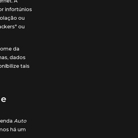
rnet. A
r infortúnios
iolação ou
ackers" ou
 nome da
has, dados
ibilize tais
 e
evenda
Auto
amos há um