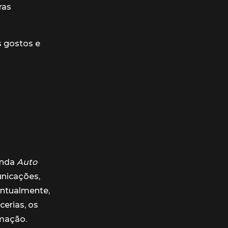
ras
s gostos e
enda
Auto
nicações,
entualmente,
erias, os
rmação.