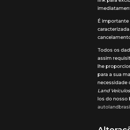
link para excl
imediatament
É importante 
caracterizada 
cancelamento 
Todos os dad
assim requisi
lhe proporcio
para a sua m
necessidade 
Land Veículo
los do nosso 
autolandbras
Alteraç