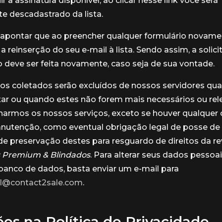
uir a assinatura disponível, ao clicar nesse link você será
e descadastrado da lista.
apontar que ao preencher qualquer formulário novamen
a reinserção do seu e-mail à lista. Sendo assim, a solic
deve ser feita novamente, caso seja de sua vontade.
os coletados serão excluídos de nossos servidores qu
tar ou quando estes não forem mais necessários ou rel
narmos os nossos serviços, exceto se houver qualquer 
anutenção, como eventual obrigação legal de posse de
de preservação destes para resguardo de direitos da 
s Premium & Blindados
. Para alterar seus dados pessoai
banco de dados, basta enviar um e-mail para
il@contact2sale.com
.
ões na Política de Privacidade