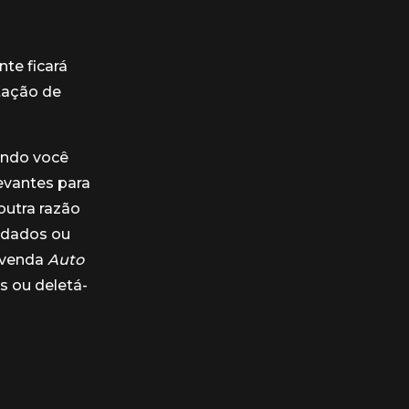
te ficará
itação de
ando você
evantes para
outra razão
 dados ou
revenda
Auto
s ou deletá-