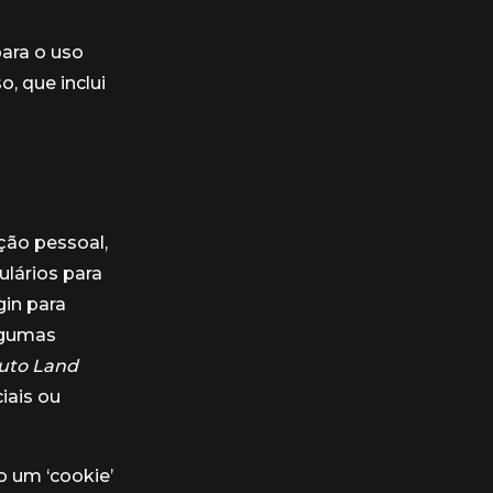
para o uso
, que inclui
ção pessoal,
lários para
gin para
algumas
uto Land
iais ou
o um ‘cookie’