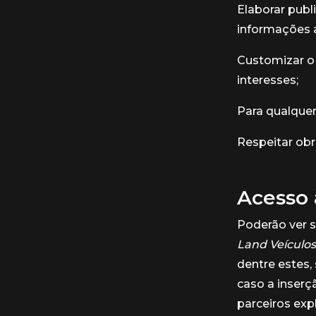
Elaborar publ
informações 
Customizar o 
interesses;
Para qualquer
Respeitar obr
Acesso 
Poderão ver 
Land Veículo
dentre estes
caso a inserç
parceiros exp