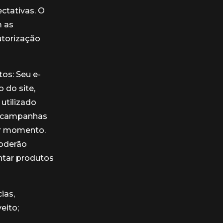
ectativas. O
m as
utorização
os: Seu e-
 do site,
utilizado
u campanhas
uer momento.
oderão
ntar produtos
ias,
eito;