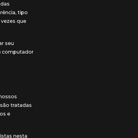
adas
ência, tipo
e vezes que
ar seu
eu computador
 nossos
 são tratadas
os e
istas nesta