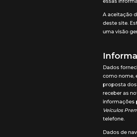
essas inform
A aceitação d
deste site. E
uma visão ger
Informa
Dados forneci
como nome, e-
proposta dos 
receber as no
informações p
Veículos Pre
telefone.
Dados de nave