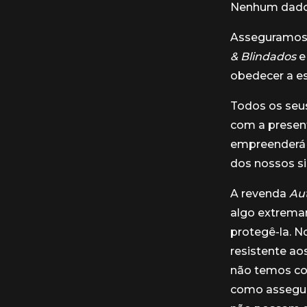
Nenhum dado 
Asseguramos 
& Blindados
e
obedecer a es
Todos os seus
com a present
empreenderá t
dos nossos s
A revenda
Au
algo extremam
protegê-la. 
resistente ao
não temos co
como assegur